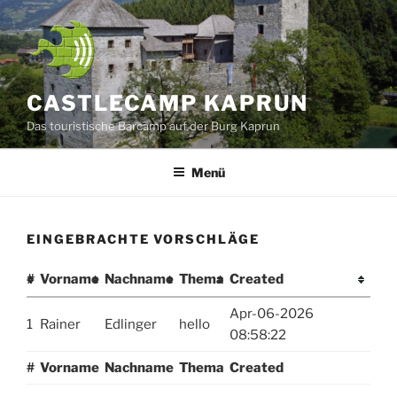
Zum
Inhalt
springen
CASTLECAMP KAPRUN
Das touristische Barcamp auf der Burg Kaprun
Menü
EINGEBRACHTE VORSCHLÄGE
#
Vorname
Nachname
Thema
Created
Apr-06-2026
1
Rainer
Edlinger
hello
08:58:22
#
Vorname
Nachname
Thema
Created