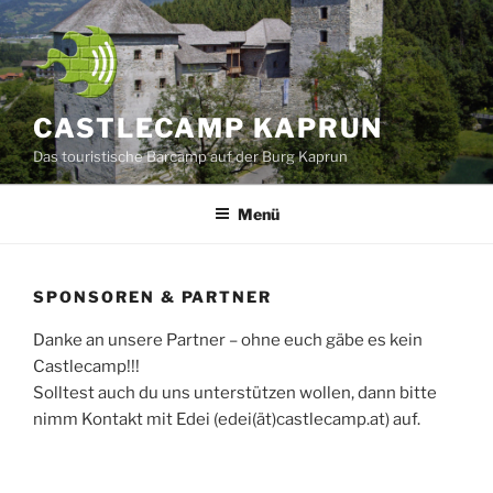
Zum
Inhalt
springen
CASTLECAMP KAPRUN
Das touristische Barcamp auf der Burg Kaprun
Menü
SPONSOREN & PARTNER
Danke an unsere Partner – ohne euch gäbe es kein
Castlecamp!!!
Solltest auch du uns unterstützen wollen, dann bitte
nimm Kontakt mit Edei (edei(ät)castlecamp.at) auf.